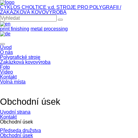
CYKLOS CHOLTICE v.d.
STROJE PRO POLYGRAFII /
ZAKÁZKOVÁ KOVOVÝROBA
print finishing
metal processing
Úvod
O nás
Polygrafické stroje
Zakázková kovovýroba
Foto
Video
Kontakt
Volná místa
Obchodní úsek
Úvodní strana
Kontakt
Obchodní úsek
Přeskočit
Předseda družstva
navigaci
Obchodní úsek