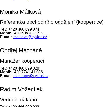
Monika Málková
Referentka obchodního oddělení (kooperace)
Tel.:
+420 466 099 074
Mobil:
+420 608 011 193
E-mail:
malkova@cyklos.cz
Ondřej Macháně
Manažer kooperací
Tel.:
+420 466 099 028
Mobil:
+420 774 141 086
E-mail:
machane@cyklos.cz
Radim Voženílek
Vedoucí nákupu
Tel.:
+420 466 099 022