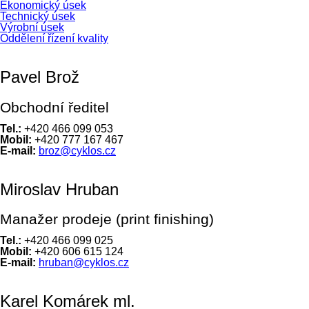
Ekonomický úsek
Technický úsek
Výrobní úsek
Oddělení řízení kvality
Pavel Brož
Obchodní ředitel
Tel.:
+420 466 099 053
Mobil:
+420 777 167 467
E-mail:
broz@cyklos.cz
Miroslav Hruban
Manažer prodeje (print finishing)
Tel.:
+420 466 099 025
Mobil:
+420 606 615 124
E-mail:
hruban@cyklos.cz
Karel Komárek ml.