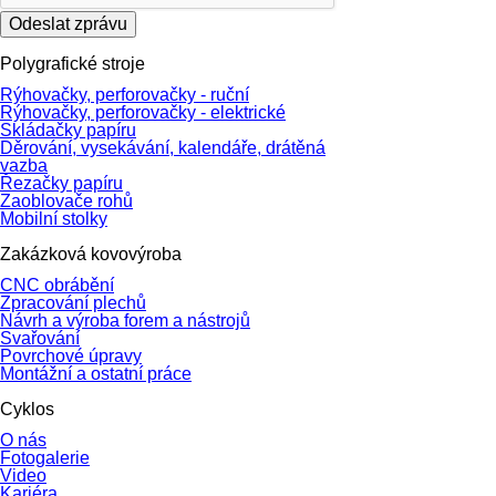
Odeslat zprávu
Polygrafické stroje
Rýhovačky, perforovačky - ruční
Rýhovačky, perforovačky - elektrické
Skládačky papíru
Děrování, vysekávání, kalendáře, drátěná
vazba
Řezačky papíru
Zaoblovače rohů
Mobilní stolky
Zakázková kovovýroba
CNC obrábění
Zpracování plechů
Návrh a výroba forem a nástrojů
Svařování
Povrchové úpravy
Montážní a ostatní práce
Cyklos
O nás
Fotogalerie
Video
Kariéra