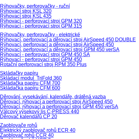
Rýhovačky, perforovačky - ruční
Rýhovací stroj KSL 320
Rýhovací stroj KSL 435
Rýhovací - perforovací stroj GPM 320
Rýhovací - perforovací stroj GPM 315
Rýhovačky, perforovačky - elektrické
Rýhovací, perforovací a děrovací stroj AirSpeed 450 DOUBLE
Rýhovací, perforovací a děrovací stroj AirSpeed 450
Rýhovací, perforovací a děrovací stroj GPM 450 verSA
Rýhovací - perforovací stroj GPM 450 SA
Rýhovací - perforovací stroj GPM 450
Rotační perforovací stroj RPM 350 Plus
Skládačky papíru
Skládací modul TriFold 360
Skládačka papíru CFM 700
Skládačka papíru CFM 600
Děrování, vysekávání, kalendáře, drátěná vazba
Děrovací, rýhovací a perforovací stroj AirSpeed 450
Děrovací, rýhovací a perforovací stroj GPM 450 verSA
Válcový výsekový lis C-PRESS 440
Děrovač kalendářů CP 20
Zaoblovače rohů
Elektrický zaoblovač rohů ECR 40
Zaoblovač rohů CCR 40