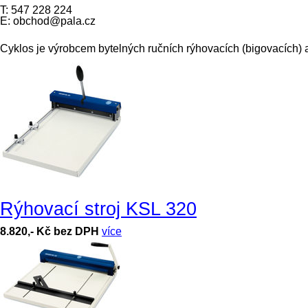
T: 547 228 224
E: obchod@pala.cz
Ruční
Cyklos je výrobcem bytelných ručních rýhovacích (bigovacích) a 
rýhovací
a
perforovací
stroje
Cyklos
Rýhovací stroj KSL 320
8.820,- Kč bez DPH
více