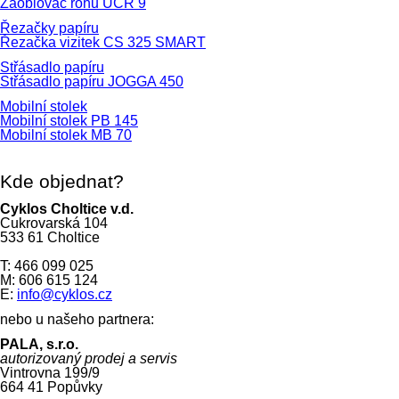
Zaoblovač rohů UCR 9
Řezačky papíru
Řezačka vizitek CS 325 SMART
Střásadlo papíru
Střásadlo papíru JOGGA 450
Mobilní stolek
Mobilní stolek PB 145
Mobilní stolek MB 70
Kde objednat?
Cyklos Choltice v.d.
Cukrovarská 104
533 61 Choltice
T: 466 099 025
M: 606 615 124
E:
info@cyklos.cz
nebo u našeho partnera:
PALA, s.r.o.
autorizovaný prodej a servis
Vintrovna 199/9
664 41 Popůvky