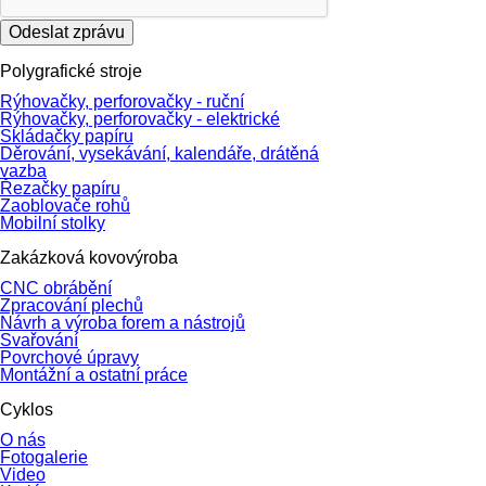
Odeslat zprávu
Polygrafické stroje
Rýhovačky, perforovačky - ruční
Rýhovačky, perforovačky - elektrické
Skládačky papíru
Děrování, vysekávání, kalendáře, drátěná
vazba
Řezačky papíru
Zaoblovače rohů
Mobilní stolky
Zakázková kovovýroba
CNC obrábění
Zpracování plechů
Návrh a výroba forem a nástrojů
Svařování
Povrchové úpravy
Montážní a ostatní práce
Cyklos
O nás
Fotogalerie
Video