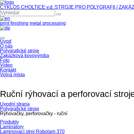
CYKLOS CHOLTICE v.d.
STROJE PRO POLYGRAFII / ZAK
print finishing
metal processing
Úvod
O nás
Polygrafické stroje
Zakázková kovovýroba
Foto
Video
Kontakt
Volná místa
Ruční rýhovací a perforovací stroj
Úvodní strana
Polygrafické stroje
Rýhovačky, perforovačky - ruční
Produkty
Laminátory
Laminovací stroj Robolam 370