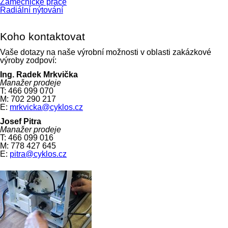
Zámečnické práce
Radiální nýtování
Koho kontaktovat
Vaše dotazy na naše výrobní možnosti v oblasti zakázkové
výroby zodpoví:
Ing. Radek Mrkvička
Manažer prodeje
T: 466 099 070
M: 702 290 217
E:
mrkvicka@cyklos.cz
Josef Pitra
Manažer prodeje
T: 466 099 016
M: 778 427 645
E:
pitra@cyklos.cz
Montážní
a
ostatní
práce