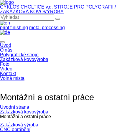
CYKLOS CHOLTICE v.d.
STROJE PRO POLYGRAFII /
ZAKÁZKOVÁ KOVOVÝROBA
print finishing
metal processing
Úvod
O nás
Polygrafické stroje
Zakázková kovovýroba
Foto
Video
Kontakt
Volná místa
Montážní a ostatní práce
Úvodní strana
Zakázková kovovýroba
Montážní a ostatní práce
Zakázková výroba
CNC obrábění