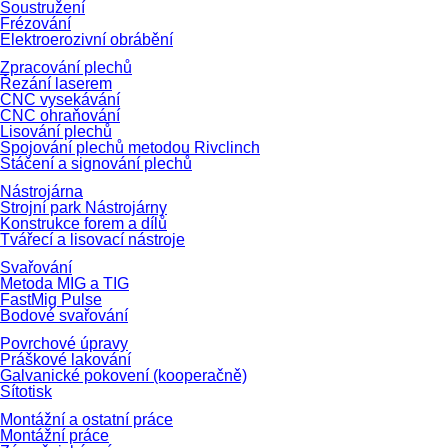
Soustružení
Frézování
Elektroerozivní obrábění
Zpracování plechů
Řezání laserem
CNC vysekávání
CNC ohraňování
Lisování plechů
Spojování plechů metodou Rivclinch
Stáčení a signování plechů
Nástrojárna
Strojní park Nástrojárny
Konstrukce forem a dílů
Tvářecí a lisovací nástroje
Svařování
Metoda MIG a TIG
FastMig Pulse
Bodové svařování
Povrchové úpravy
Práškové lakování
Galvanické pokovení (kooperačně)
Sítotisk
Montážní a ostatní práce
Montážní práce